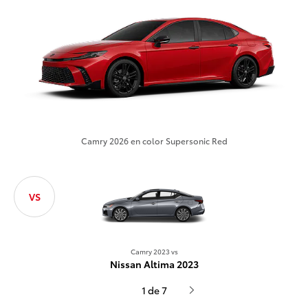
Camry 2026 en color Supersonic Red
VS
Camry 2
Camry 2023 vs
Honda Acc
Nissan Altima 2023
1 de 7