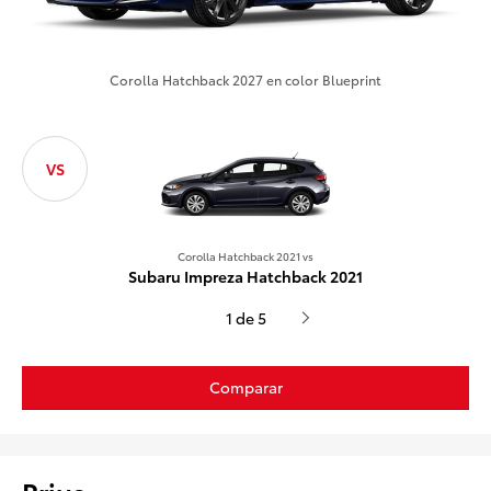
Corolla Hatchback 2027 en color Blueprint
VS
Corolla Hatch
Honda Civic H
Corolla Hatchback 2021 vs
Subaru Impreza Hatchback 2021
1 de 5
Comparar
Prius