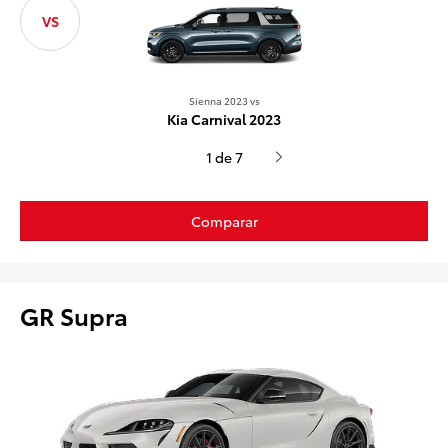
VS
Sienna 
Sienna 2023 vs
2022 Chrysl
Kia Carnival 2023
1 de 7
Comparar
GR Supra