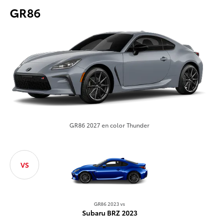
GR86
GR86 2027 en color Thunder
VS
GR86 2
Mazda MX
GR86 2023 vs
Subaru BRZ 2023