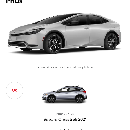
Prius 2027 en color Cutting Edge
VS
Prius 2
Hyundai I
Prius 2021 vs
Subaru Crosstrek 2021
1 de 6