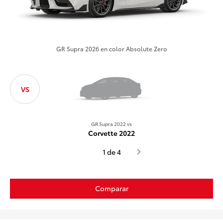
GR Supra 2026 en color Absolute Zero
VS
GR Supra 2022 vs
GR Supra
Corvette 2022
Crosstr
1 de 4
Comparar