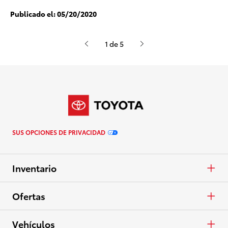
Publicado el:
05/20/2020
1 de 5
SUS OPCIONES DE PRIVACIDAD
Inventario
Autos y minivans
Ofertas
Camionetas
APR
Vehículos