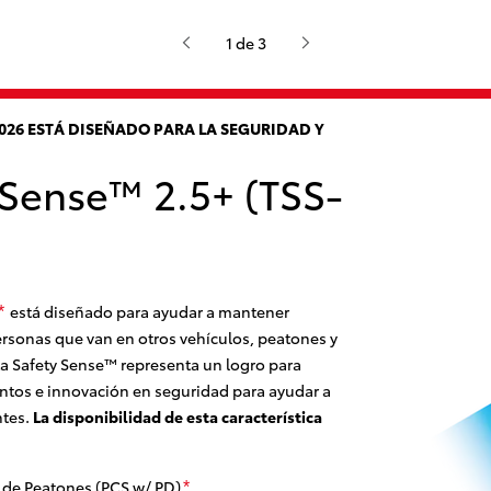
1 de 3
026 ESTÁ DISEÑADO PARA LA SEGURIDAD Y
 Sense™ 2.5+ (TSS-
está diseñado para ayudar a mantener
*
ersonas que van en otros vehículos, peatones y
ota Safety Sense™ representa un logro para
antos e innovación en seguridad para ayudar a
ntes.
La disponibilidad de esta característica
r de Peatones (PCS w/ PD)
*