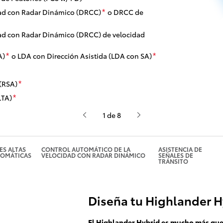
dad con Radar Dinámico (DRCC)
o DRCC de
*
dad con Radar Dinámico (DRCC) de velocidad
A)
o LDA con Dirección Asistida (LDA con SA)
*
*
 (RSA)
*
LTA)
*
1 de 8
ES ALTAS
CONTROL AUTOMÁTICO DE LA
ASISTENCIA DE
OMÁTICAS
VELOCIDAD CON RADAR DINÁMICO
SEÑALES DE
TRÁNSITO
Diseña tu Highlander H
El Highlander Hybrid es mucho más que