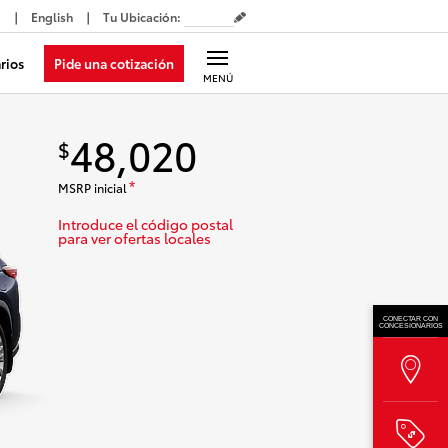
English
Tu Ubicación
:
Pide una cotización
rios
MENÚ
48,020
$
MSRP inicial
*
Introduce el código postal
para ver ofertas locales
CONECTAR CON
CONCESIONARIOS