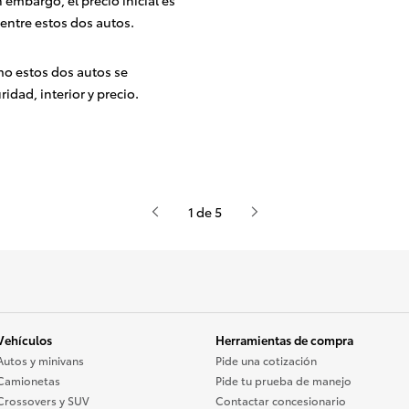
n embargo, el precio inicial es
entre estos dos autos.
mo estos dos autos se
dad, interior y precio.
1 de 5
Vehículos
Herramientas de compra
Autos y minivans
Pide una cotización
Camionetas
Pide tu prueba de manejo
Crossovers y SUV
Contactar concesionario