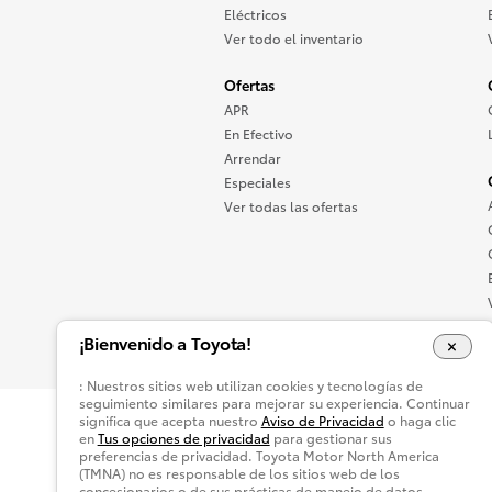
Eléctricos
Ver todo el inventario
Ofertas
APR
En Efectivo
Arrendar
Especiales
Ver todas las ofertas
¡Bienvenido a Toyota!
: Nuestros sitios web utilizan cookies y tecnologías de
seguimiento similares para mejorar su experiencia. Continuar
significa que acepta nuestro
Aviso de Privacidad
o haga clic
Mapa del Sitio
Accesibilidad
Avis
en
Tus opciones de privacidad
para gestionar sus
preferencias de privacidad. Toyota Motor North America
Estás en Buyatoyota.com. El contenido de est
(TMNA) no es responsable de los sitios web de los
concesionarios o de sus prácticas de manejo de datos.