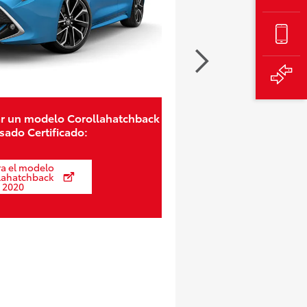
r un modelo Corollahatchback
sado Certificado:
ra el modelo
lahatchback
2020