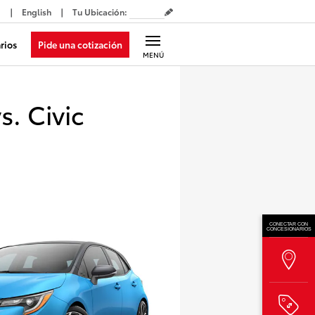
English
Tu Ubicación
:
Pide una cotización
rios
MENÚ
. Civic
CONECTAR CON
CONCESIONARIOS