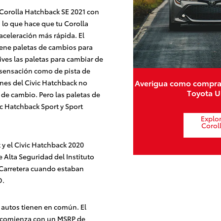
 Corolla Hatchback SE 2021 con
 lo que hace que tu Corolla
celeración más rápida. El
ene paletas de cambios para
ives las paletas para cambiar de
sensación como de pista de
Averigua como compra
ones del Civic Hatchback no
Toyota U
 de cambio. Pero las paletas de
c Hatchback Sport y Sport
Explo
Corol
 y el Civic Hatchback 2020
e Alta Seguridad del Instituto
Carretera
cuando estaban
D.
s autos tienen en común. El
1 comienza con un MSRP de