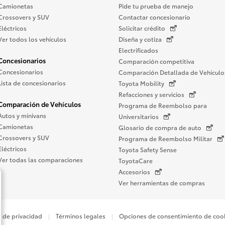
Camionetas
Pide tu prueba de manejo
Crossovers y SUV
Contactar concesionario
Eléctricos
Solicitar crédito
Ver todos los vehículos
Diseña y cotiza
Electrificados
Concesionarios
Comparación competitiva
Concesionarios
Comparación Detallada de Vehículo
Lista de concesionarios
Toyota Mobility
Refacciones y servicios
Comparación de Vehículos
Programa de Reembolso para
Autos y minivans
Universitarios
Camionetas
Glosario de compra de auto
Crossovers y SUV
Programa de Reembolso Militar
Eléctricos
Toyota Safety Sense
Ver todas las comparaciones
ToyotaCare
Accesorios
Ver herramientas de compras
o de privacidad
Términos legales
Opciones de consentimiento de coo