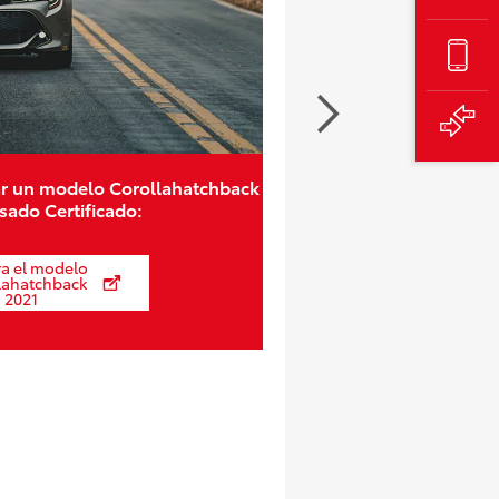
r un modelo Corollahatchback
sado Certificado:
ra el modelo
lahatchback
2021