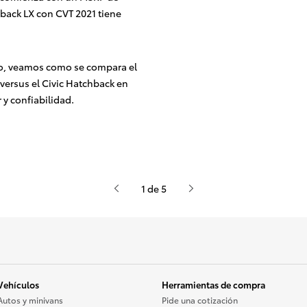
back LX con CVT 2021 tiene
do, veamos como se compara el
versus el Civic Hatchback en
 y confiabilidad.
1 de 5
Vehículos
Herramientas de compra
Autos y minivans
Pide una cotización