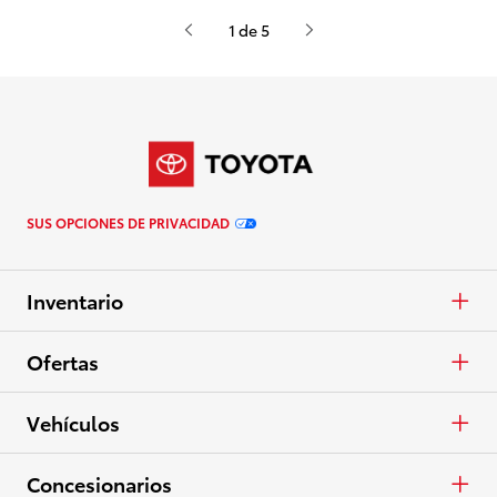
1 de 5
SUS OPCIONES DE PRIVACIDAD
Inventario
Autos y minivans
Ofertas
Camionetas
APR
Vehículos
Crossovers y SUV
En Efectivo
Autos y minivans
Concesionarios