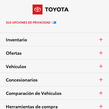
SUS OPCIONES DE PRIVACIDAD
Inventario
Autos y minivans
Ofertas
Camionetas
APR
Vehículos
Crossovers y SUV
En Efectivo
Autos y minivans
Concesionarios
Eléctricos
Arrendar
Camionetas
Concesionarios
Comparación de Vehículos
Ver todo el inventario
Especiales
Crossovers y SUV
Lista de concesionarios
Autos y minivans
Herramientas de compra