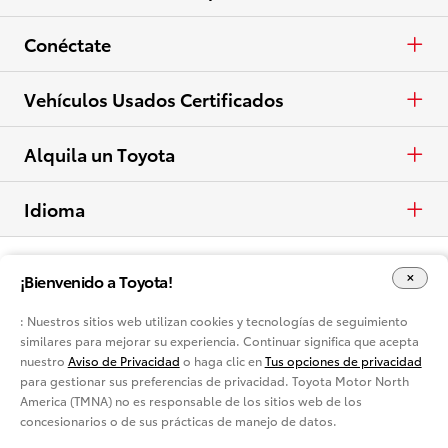
Ver todas las ofertas
Eléctricos
Camionetas
Pide una cotización
Conéctate
Ver todos los vehículos
Crossovers y SUV
Pide tu prueba de manejo
Facebook
Vehículos Usados Certificados
Eléctricos
Contactar concesionario
X
Usados Certificados
Alquila un Toyota
Ver todas las comparaciones
Solicitar crédito
Instagram
Alquila un Toyota
Idioma
Diseña y cotiza
English
¡Bienvenido a Toyota!
Mapa del Sitio
Accesibilidad
Aviso de privacidad
Electrificados
Términos legales
Opciones de consentimiento de cookies
: Nuestros sitios web utilizan cookies y tecnologías de seguimiento
similares para mejorar su experiencia. Continuar significa que acepta
Comparación competitiva
Conoce más
nuestro
Aviso de Privacidad
o haga clic en
Tus opciones de privacidad
para gestionar sus preferencias de privacidad. Toyota Motor North
Estás en Buyatoyota.com. El contenido de este sitio web es sumistrado
Comparación Detallada de Vehículos
exclusivamente por Toyota Dealer Associations of America.
America (TMNA) no es responsable de los sitios web de los
concesionarios o de sus prácticas de manejo de datos.