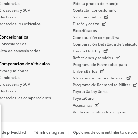
Camionetas
Pide tu prueba de manejo
Crossovers y SUV
Contactar concesionario
Eléctricos
Solicitar crédito
Ver todos los vehículos
Diseña y cotiza
Electrificados
Concesionarios
Comparación competitiva
Concesionarios
Comparación Detallada de Vehículo
Lista de concesionarios
Toyota Mobility
Refacciones y servicios
Comparación de Vehículos
Programa de Reembolso para
Autos y minivans
Universitarios
Camionetas
Glosario de compra de auto
Crossovers y SUV
Programa de Reembolso Militar
Eléctricos
Toyota Safety Sense
Ver todas las comparaciones
ToyotaCare
Accesorios
Ver herramientas de compras
o de privacidad
Términos legales
Opciones de consentimiento de coo