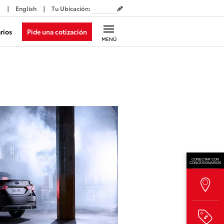
English
Tu Ubicación
:
Pide una cotización
rios
MENÚ
CONECTAR CON
CONCESIONARIOS