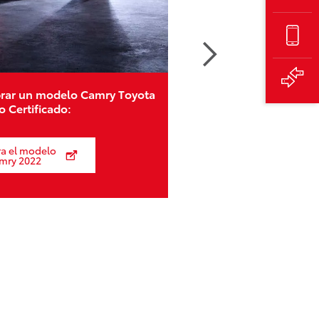
rar un modelo Camry Toyota
 Certificado:
ra el modelo
mry 2022