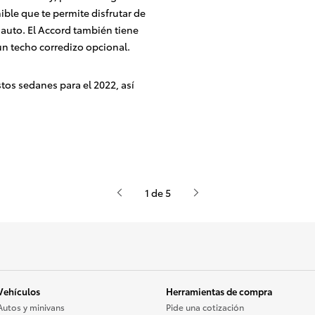
ble que te permite disfrutar de
u auto. El Accord también tiene
n techo corredizo opcional.
stos sedanes para el 2022, así
1 de 5
Vehículos
Herramientas de compra
Autos y minivans
Pide una cotización