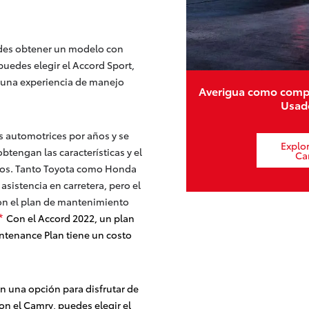
des obtener un modelo con
puedes elegir el Accord Sport,
y una experiencia de manejo
Averigua como comp
Usado
 automotrices por años y se
Explo
btengan las características y el
Ca
tos. Tanto Toyota como Honda
sistencia en carretera, pero el
on el plan de mantenimiento
Con el Accord 2022, un plan
*
tenance Plan tiene un costo
n una opción para disfrutar de
Con el Camry, puedes elegir el