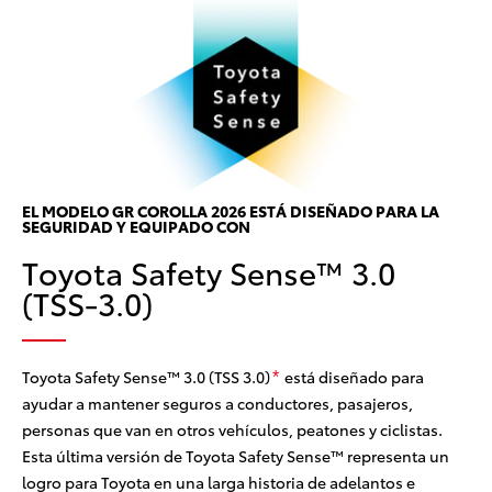
S
D
c
El
EL MODELO GR COROLLA 2026 ESTÁ DISEÑADO PARA LA
SEGURIDAD Y EQUIPADO CON
PD
cia
Toyota Safety Sense™ 3.0
pe
rad
(TSS-3.0)
el
par
cir
pa
Toyota Safety Sense™ 3.0 (TSS 3.0)
está diseñado para
*
ayudar a mantener seguros a conductores, pasajeros,
personas que van en otros vehículos, peatones y ciclistas.
Esta última versión de Toyota Safety Sense™ representa un
logro para Toyota en una larga historia de adelantos e