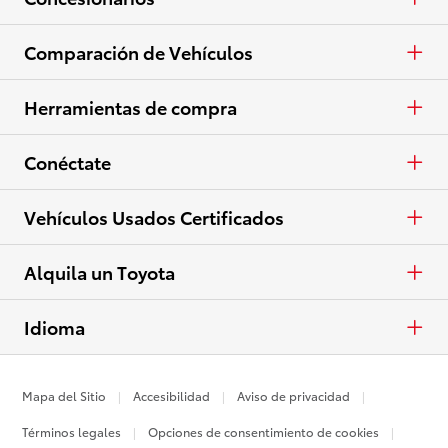
Eléctricos
Arrendar
Camionetas
Concesionarios
Comparación de Vehículos
Ver todo el inventario
Especiales
Crossovers y SUV
Lista de concesionarios
Autos y minivans
Herramientas de compra
Ver todas las ofertas
Eléctricos
Camionetas
Pide una cotización
Conéctate
Ver todos los vehículos
Crossovers y SUV
Pide tu prueba de manejo
Facebook
Vehículos Usados Certificados
Eléctricos
Contactar concesionario
X
Usados Certificados
Alquila un Toyota
Ver todas las comparaciones
Solicitar crédito
Instagram
Alquila un Toyota
Idioma
Diseña y cotiza
English
Mapa del Sitio
Accesibilidad
Aviso de privacidad
Electrificados
Términos legales
Opciones de consentimiento de cookies