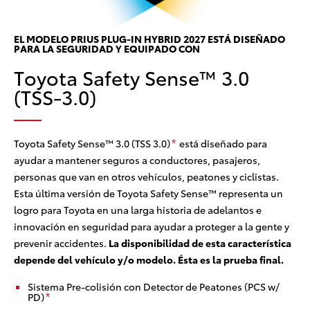
El
EL MODELO PRIUS PLUG-IN HYBRID 2027 ESTÁ DISEÑADO
PARA LA SEGURIDAD Y EQUIPADO CON
PD
Toyota Safety Sense™ 3.0
cia
pe
rad
(TSS-3.0)
el
par
cir
pa
Toyota Safety Sense™ 3.0 (TSS 3.0)
está diseñado para
*
ayudar a mantener seguros a conductores, pasajeros,
personas que van en otros vehículos, peatones y ciclistas.
Esta última versión de Toyota Safety Sense™ representa un
logro para Toyota en una larga historia de adelantos e
innovación en seguridad para ayudar a proteger a la gente y
prevenir accidentes.
La disponibilidad de esta característica
depende del vehículo y/o modelo. Ésta es la prueba final.
Sistema Pre-colisión con Detector de Peatones (PCS w/
PD)
*