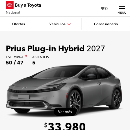
0
National
MENÚ
Ofertas
Vehículos
Concesionario
Prius Plug-in Hybrid
2027
EST.
MPGE
*
ASIENTOS
50 / 47
5
Ver más
33,980
$