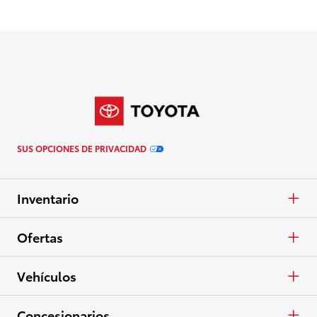
SUS OPCIONES DE PRIVACIDAD
Inventario
Autos y minivans
Ofertas
Camionetas
APR
Vehículos
Crossovers y SUV
En Efectivo
Autos y minivans
Concesionarios