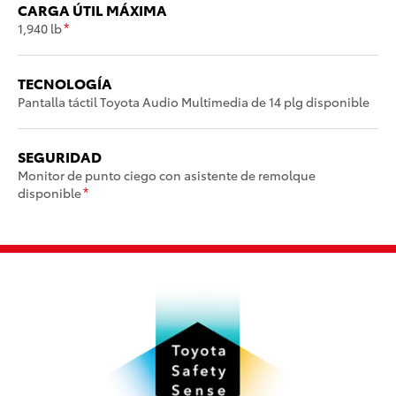
CARGA ÚTIL MÁXIMA
1,940 lb
*
TECNOLOGÍA
Pantalla táctil Toyota Audio Multimedia de 14 plg disponible
SEGURIDAD
Monitor de punto ciego con asistente de remolque
disponible
*
co
S
a
D