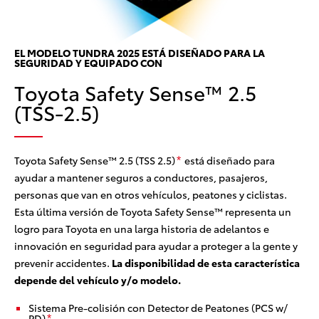
c
El
la
EL MODELO TUNDRA 2025 ESTÁ DISEÑADO PARA LA
SEGURIDAD Y EQUIPADO CON
PD
Toyota Safety Sense™ 2.5
pe
rad
(TSS-2.5)
par
cir
pa
Toyota Safety Sense™ 2.5 (TSS 2.5)
está diseñado para
*
ayudar a mantener seguros a conductores, pasajeros,
personas que van en otros vehículos, peatones y ciclistas.
Esta última versión de Toyota Safety Sense™ representa un
logro para Toyota en una larga historia de adelantos e
innovación en seguridad para ayudar a proteger a la gente y
prevenir accidentes.
La disponibilidad de esta característica
depende del vehículo y/o modelo.
Sistema Pre-colisión con Detector de Peatones (PCS w/
PD)
*