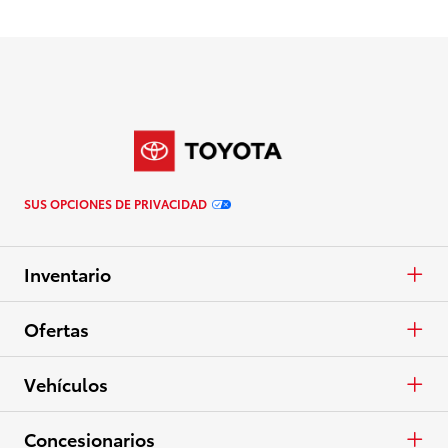
SUS OPCIONES DE PRIVACIDAD
Inventario
Autos y minivans
Ofertas
Camionetas
APR
Vehículos
Crossovers y SUV
En Efectivo
Autos y minivans
Concesionarios