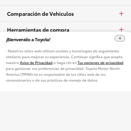
Eléctricos
Arrendar
Camionetas
Concesionarios
Comparación de Vehículos
Ver todo el inventario
Especiales
Crossovers y SUV
Lista de concesionarios
Autos y minivans
Herramientas de compra
¡Bienvenido a Toyota!
Ver todas las ofertas
Eléctricos
Camionetas
Pide una cotización
Conéctate
: Nuestros sitios web utilizan cookies y tecnologías de seguimiento
Ver todos los vehículos
similares para mejorar su experiencia. Continuar significa que acepta
Crossovers y SUV
Pide tu prueba de manejo
Facebook
Vehículos Usados Certificados
nuestro
Aviso de Privacidad
o haga clic en
Tus opciones de privacidad
para gestionar sus preferencias de privacidad. Toyota Motor North
Eléctricos
Contactar concesionario
America (TMNA) no es responsable de los sitios web de los
X
Usados Certificados
Alquila un Toyota
concesionarios o de sus prácticas de manejo de datos.
Ver todas las comparaciones
Solicitar crédito
Instagram
Alquila un Toyota
Idioma
Diseña y cotiza
English
Mapa del Sitio
Accesibilidad
Aviso de privacidad
Electrificados
Términos legales
Opciones de consentimiento de cookies