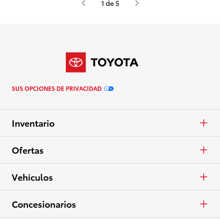
1 de 5
SUS OPCIONES DE PRIVACIDAD
Inventario
Autos y minivans
Ofertas
Camionetas
APR
Vehículos
Crossovers y SUV
En Efectivo
Autos y minivans
Concesionarios