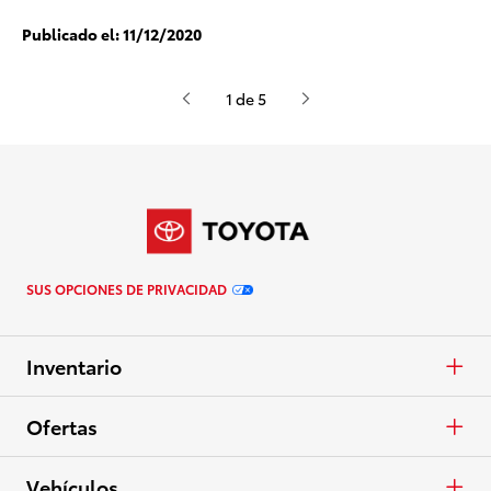
Publicado el:
11/12/2020
1 de 5
SUS OPCIONES DE PRIVACIDAD
Inventario
Autos y minivans
Ofertas
Camionetas
APR
Vehículos